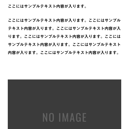
ここにはサンプルテキスト内容が入ります。
ここにはサンプルテキスト内容が入ります。ここにはサンプル
テキスト内容が入ります。ここにはサンプルテキスト内容が入
ります。ここにはサンプルテキスト内容が入ります。ここには
サンプルテキスト内容が入ります。ここにはサンプルテキスト
内容が入ります。ここにはサンプルテキスト内容が入ります。