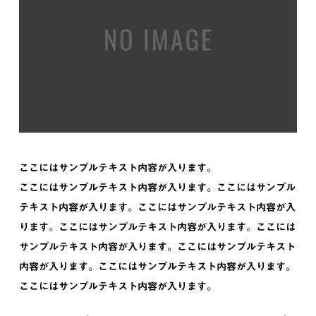
ここにはサンプルテキスト内容が入ります。
ここにはサンプルテキスト内容が入ります。ここにはサンプル
テキスト内容が入ります。ここにはサンプルテキスト内容が入
ります。ここにはサンプルテキスト内容が入ります。ここには
サンプルテキスト内容が入ります。ここにはサンプルテキスト
内容が入ります。ここにはサンプルテキスト内容が入ります。
ここにはサンプルテキスト内容が入ります。