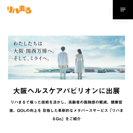
Skip
Menu
to
main
content
大阪ヘルスケアパビリオンに出展
リハまるで培った技術を活かし、高齢者の孤独感の軽減、健康促
進、QOLの向上を 目指した革新的なメタバースサービス「リハま
るGo」をご紹介