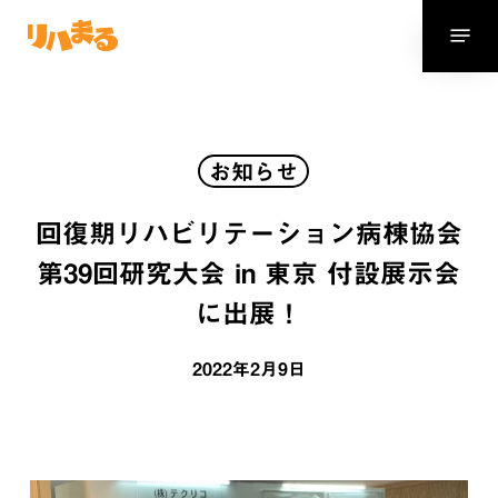
Skip
Menu
to
main
content
お知らせ
回復期リハビリテーション病棟協会
第39回研究大会 in 東京 付設展示会
に出展！
2022年2月9日