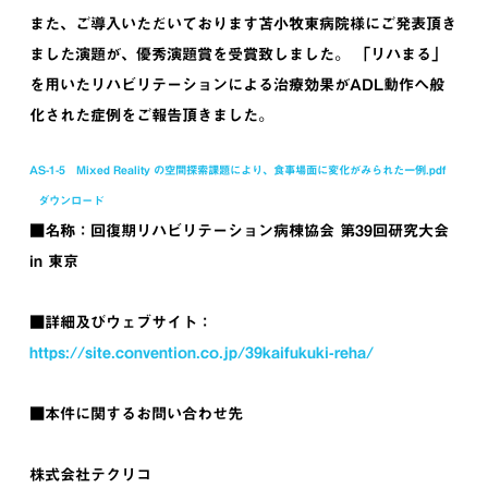
また、ご導入いただいております苫小牧東病院様にご発表頂き
ました演題が、優秀演題賞を受賞致しました。 「リハまる」
を用いたリハビリテーションによる治療効果がADL動作へ般
化された症例をご報告頂きました。
AS-1-5 Mixed Reality の空間探索課題により、食事場面に変化がみられた一例.pdf
ダウンロード
■名称：回復期リハビリテーション病棟協会 第39回研究大会
in 東京
■詳細及びウェブサイト：
https://site.convention.co.jp/39kaifukuki-reha/
■本件に関するお問い合わせ先
株式会社テクリコ