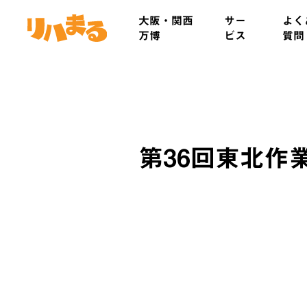
Skip
大阪・関西
サー
よく
to
万博
ビス
質問
main
content
第36回東北作